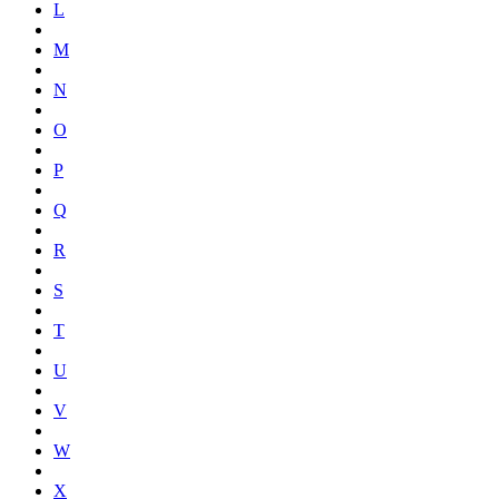
L
M
N
O
P
Q
R
S
T
U
V
W
X