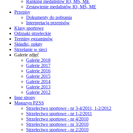
Ranking medalistów IO, MŚ, ME
Zestawienie medalistów IO, MŚ, ME
Przepisy
Dokumenty do pobrania
Interpretacja przepisów
Klasy sportowe
Odznaki strzeleckie
Terminy egzaminów
Składki, opłaty
Strzelanie w sieci
Galerie zdjęć
Galerie 2018
Galerie 2017
Galerie 2016
Galerie 2015
Galerie 2014
Galerie 2013
Galerie 2012
Inne strony
Magazyn PZSS
Strzelectwo sportowe - nr 3-4/2011, 1-2/2012
Strzelectwo sportowe - nr 1-2/2011
Strzelectwo sportowe - nr 4/2010
Strzelectwo sportowe - nr 3/2010
Strzelectwo sportowe - nr 2/2010