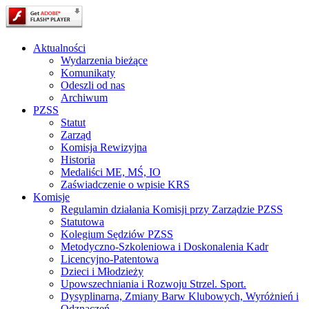
Aktualności
Wydarzenia bieżące
Komunikaty
Odeszli od nas
Archiwum
PZSS
Statut
Zarząd
Komisja Rewizyjna
Historia
Medaliści ME, MŚ, IO
Zaświadczenie o wpisie KRS
Komisje
Regulamin działania Komisji przy Zarządzie PZSS
Statutowa
Kolegium Sędziów PZSS
Metodyczno-Szkoleniowa i Doskonalenia Kadr
Licencyjno-Patentowa
Dzieci i Młodzieży
Upowszechniania i Rozwoju Strzel. Sport.
Dysyplinarna, Zmiany Barw Klubowych, Wyróżnień i
Odznaczeń