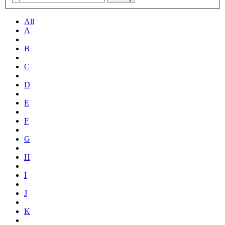
All
A
B
C
D
E
F
G
H
I
J
K