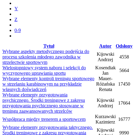
Y
Z
0-9
Tytuł
Autor
Odsłony
Wybrane aspekty metodycznego podejścia do
Kijowski
procesu szkolenia młodego zawodnika w
4558
Andrzej
strzelectwie sportowym
Wielostopniowy system naboru i selekcji do
Kosendiak
5664
wyczynowego uprawiania sportu
Jan
Wybrane elementy kontroli treningu sportowego
Mauer-
w strzelaniu karabinowym na przykładzie
Różańska
17450
własnych doświadczeń
Renata
Wybrane elementy przygotowania
psychicznego. Środki treningowe z zakresu
Kijowski
17664
przygotowania psychicznego stosowane w
Andrzej
treningu zaawansowanych strzelców
Kurzawski
Współpraca między trenerem a sportowcem
16777
Kazimierz
Wybrane elementy przygotowania taktycznego.
Kijowski
Środki treningowe z zakresu przygotowania
9990