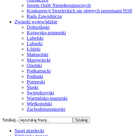
Sportu Osób Niepełnosprawnych
Konkurencji Strzeleckich nie objętych przepisami ISSF
Rada Zawodnicza
Związki wojewódzkie
Dolnośląski
Kujawsko-pomorski
Lubelski
Lubuski
Łódzki
Małopolski
Mazowiecki
Opolski
Podkarpacki
Podlaski
Pomorski
Śląski
Świętokrzyski
Warmińsko-mazurski
Wielkopolski
Zachodniopomorski
Szukaj...
Sport strzelecki