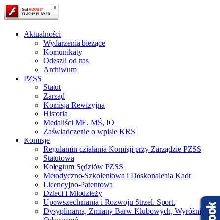
Aktualności
Wydarzenia bieżące
Komunikaty
Odeszli od nas
Archiwum
PZSS
Statut
Zarząd
Komisja Rewizyjna
Historia
Medaliści ME, MŚ, IO
Zaświadczenie o wpisie KRS
Komisje
Regulamin działania Komisji przy Zarządzie PZSS
Statutowa
Kolegium Sędziów PZSS
Metodyczno-Szkoleniowa i Doskonalenia Kadr
Licencyjno-Patentowa
Dzieci i Młodzieży
Upowszechniania i Rozwoju Strzel. Sport.
Dysyplinarna, Zmiany Barw Klubowych, Wyróżnień i
Odznaczeń