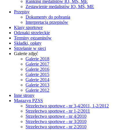
Ranking medalistów IO, MŚ, ME
Zestawienie medalistów IO, MŚ, ME
Przepisy
Dokumenty do pobrania
Interpretacja przepisów
Klasy sportowe
Odznaki strzeleckie
Terminy egzaminów
Składki, opłaty
Strzelanie w sieci
Galerie zdjęć
Galerie 2018
Galerie 2017
Galerie 2016
Galerie 2015
Galerie 2014
Galerie 2013
Galerie 2012
Inne strony
Magazyn PZSS
Strzelectwo sportowe - nr 3-4/2011, 1-2/2012
Strzelectwo sportowe - nr 1-2/2011
Strzelectwo sportowe - nr 4/2010
Strzelectwo sportowe - nr 3/2010
Strzelectwo sportowe - nr 2/2010