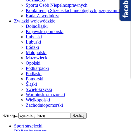
Sportu Osób Niepełnosprawnych
Konkurencji Strzeleckich nie objętych przepisami ISSF
Rada Zawodnicza
Związki wojewódzkie
Dolnośląski
Kujawsko-pomorski
Lubelski
Lubuski
Łódzki
Małopolski
Mazowiecki
Opolski
Podkarpacki
Podlaski
Pomorski
Śląski
Świętokrzyski
Warmińsko-mazurski
Wielkopolski
Zachodniopomorski
Szukaj...
Sport strzelecki