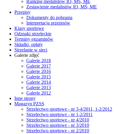
Ranking medalistów IO, MŚ, ME
Zestawienie medalistów IO, MŚ, ME
Przepisy
Dokumenty do pobrania
Interpretacja przepisów
Klasy sportowe
Odznaki strzeleckie
Terminy egzaminów
Składki, opłaty
Strzelanie w sieci
Galerie zdjęć
Galerie 2018
Galerie 2017
Galerie 2016
Galerie 2015
Galerie 2014
Galerie 2013
Galerie 2012
Inne strony
Magazyn PZSS
Strzelectwo sportowe - nr 3-4/2011, 1-2/2012
Strzelectwo sportowe - nr 1-2/2011
Strzelectwo sportowe - nr 4/2010
Strzelectwo sportowe - nr 3/2010
Strzelectwo sportowe - nr 2/2010