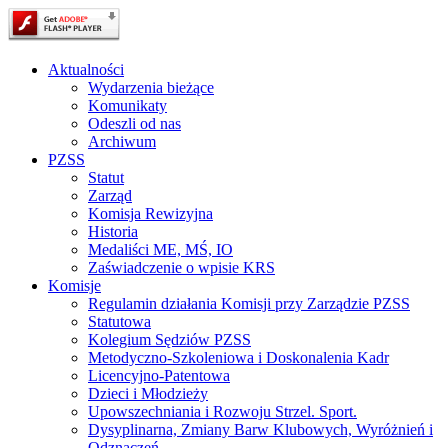
Aktualności
Wydarzenia bieżące
Komunikaty
Odeszli od nas
Archiwum
PZSS
Statut
Zarząd
Komisja Rewizyjna
Historia
Medaliści ME, MŚ, IO
Zaświadczenie o wpisie KRS
Komisje
Regulamin działania Komisji przy Zarządzie PZSS
Statutowa
Kolegium Sędziów PZSS
Metodyczno-Szkoleniowa i Doskonalenia Kadr
Licencyjno-Patentowa
Dzieci i Młodzieży
Upowszechniania i Rozwoju Strzel. Sport.
Dysyplinarna, Zmiany Barw Klubowych, Wyróżnień i
Odznaczeń