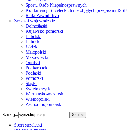
Sportu Osób Niepełnosprawnych
Konkurencji Strzeleckich nie objętych przepisami ISSF
Rada Zawodnicza
Związki wojewódzkie
Dolnośląski
Kujawsko-pomorski
Lubelski
Lubuski
Łódzki
Małopolski
Mazowiecki
Opolski
Podkarpacki
Podlaski
Pomorski
Śląski
Świętokrzyski
Warmińsko-mazurski
Wielkopolski
Zachodniopomorski
Szukaj...
Sport strzelecki