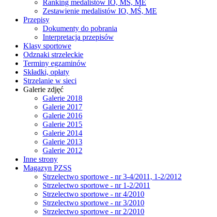
Ranking medalistów IO, MŚ, ME
Zestawienie medalistów IO, MŚ, ME
Przepisy
Dokumenty do pobrania
Interpretacja przepisów
Klasy sportowe
Odznaki strzeleckie
Terminy egzaminów
Składki, opłaty
Strzelanie w sieci
Galerie zdjęć
Galerie 2018
Galerie 2017
Galerie 2016
Galerie 2015
Galerie 2014
Galerie 2013
Galerie 2012
Inne strony
Magazyn PZSS
Strzelectwo sportowe - nr 3-4/2011, 1-2/2012
Strzelectwo sportowe - nr 1-2/2011
Strzelectwo sportowe - nr 4/2010
Strzelectwo sportowe - nr 3/2010
Strzelectwo sportowe - nr 2/2010