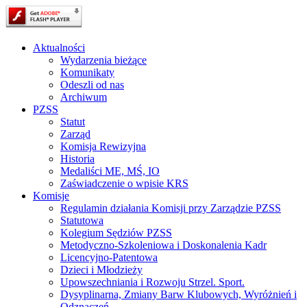
Aktualności
Wydarzenia bieżące
Komunikaty
Odeszli od nas
Archiwum
PZSS
Statut
Zarząd
Komisja Rewizyjna
Historia
Medaliści ME, MŚ, IO
Zaświadczenie o wpisie KRS
Komisje
Regulamin działania Komisji przy Zarządzie PZSS
Statutowa
Kolegium Sędziów PZSS
Metodyczno-Szkoleniowa i Doskonalenia Kadr
Licencyjno-Patentowa
Dzieci i Młodzieży
Upowszechniania i Rozwoju Strzel. Sport.
Dysyplinarna, Zmiany Barw Klubowych, Wyróżnień i
Odznaczeń