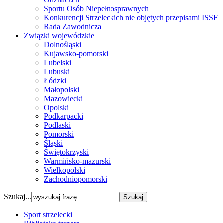
Sportu Osób Niepełnosprawnych
Konkurencji Strzeleckich nie objętych przepisami ISSF
Rada Zawodnicza
Związki wojewódzkie
Dolnośląski
Kujawsko-pomorski
Lubelski
Lubuski
Łódzki
Małopolski
Mazowiecki
Opolski
Podkarpacki
Podlaski
Pomorski
Śląski
Świętokrzyski
Warmińsko-mazurski
Wielkopolski
Zachodniopomorski
Szukaj...
Sport strzelecki