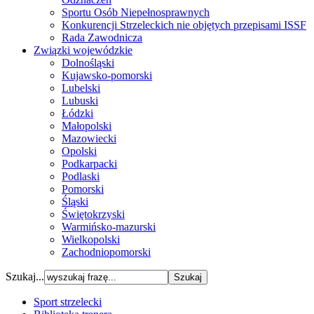
Sportu Osób Niepełnosprawnych
Konkurencji Strzeleckich nie objętych przepisami ISSF
Rada Zawodnicza
Związki wojewódzkie
Dolnośląski
Kujawsko-pomorski
Lubelski
Lubuski
Łódzki
Małopolski
Mazowiecki
Opolski
Podkarpacki
Podlaski
Pomorski
Śląski
Świętokrzyski
Warmińsko-mazurski
Wielkopolski
Zachodniopomorski
Szukaj...
Sport strzelecki