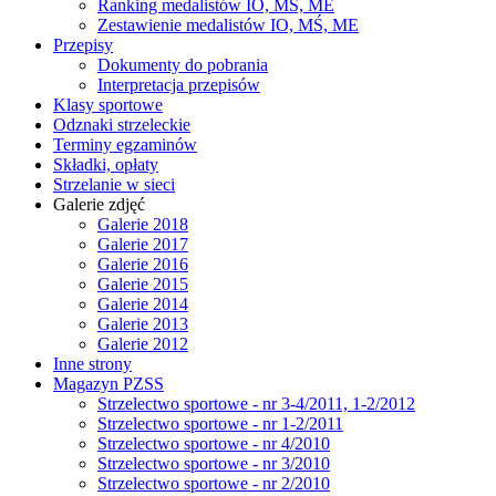
Ranking medalistów IO, MŚ, ME
Zestawienie medalistów IO, MŚ, ME
Przepisy
Dokumenty do pobrania
Interpretacja przepisów
Klasy sportowe
Odznaki strzeleckie
Terminy egzaminów
Składki, opłaty
Strzelanie w sieci
Galerie zdjęć
Galerie 2018
Galerie 2017
Galerie 2016
Galerie 2015
Galerie 2014
Galerie 2013
Galerie 2012
Inne strony
Magazyn PZSS
Strzelectwo sportowe - nr 3-4/2011, 1-2/2012
Strzelectwo sportowe - nr 1-2/2011
Strzelectwo sportowe - nr 4/2010
Strzelectwo sportowe - nr 3/2010
Strzelectwo sportowe - nr 2/2010