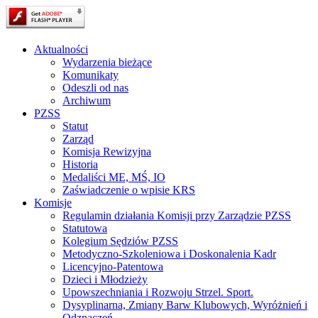
Aktualności
Wydarzenia bieżące
Komunikaty
Odeszli od nas
Archiwum
PZSS
Statut
Zarząd
Komisja Rewizyjna
Historia
Medaliści ME, MŚ, IO
Zaświadczenie o wpisie KRS
Komisje
Regulamin działania Komisji przy Zarządzie PZSS
Statutowa
Kolegium Sędziów PZSS
Metodyczno-Szkoleniowa i Doskonalenia Kadr
Licencyjno-Patentowa
Dzieci i Młodzieży
Upowszechniania i Rozwoju Strzel. Sport.
Dysyplinarna, Zmiany Barw Klubowych, Wyróżnień i
Odznaczeń