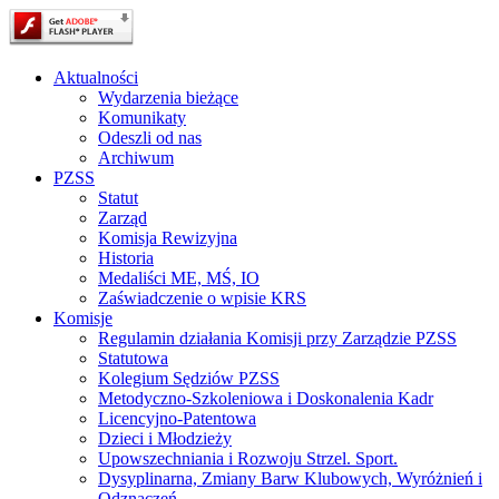
Aktualności
Wydarzenia bieżące
Komunikaty
Odeszli od nas
Archiwum
PZSS
Statut
Zarząd
Komisja Rewizyjna
Historia
Medaliści ME, MŚ, IO
Zaświadczenie o wpisie KRS
Komisje
Regulamin działania Komisji przy Zarządzie PZSS
Statutowa
Kolegium Sędziów PZSS
Metodyczno-Szkoleniowa i Doskonalenia Kadr
Licencyjno-Patentowa
Dzieci i Młodzieży
Upowszechniania i Rozwoju Strzel. Sport.
Dysyplinarna, Zmiany Barw Klubowych, Wyróżnień i
Odznaczeń