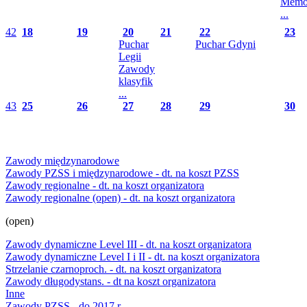
Memor
...
42
18
19
20
21
22
23
Puchar
Puchar Gdyni
Legii
Zawody
klasyfik
...
43
25
26
27
28
29
30
Zawody międzynarodowe
Zawody PZSS i międzynarodowe - dt. na koszt PZSS
Zawody regionalne - dt. na koszt organizatora
Zawody regionalne (open) - dt. na koszt organizatora
(open)
Zawody dynamiczne Level III - dt. na koszt organizatora
Zawody dynamiczne Level I i II - dt. na koszt organizatora
Strzelanie czarnoproch. - dt. na koszt organizatora
Zawody długodystans. - dt na koszt organizatora
Inne
Zawody PZSS - do 2017 r.