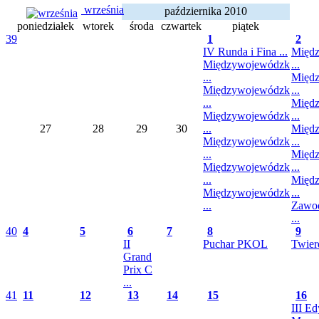
września
października 2010
poniedziałek
wtorek
środa
czwartek
piątek
39
1
2
IV Runda i Fina ...
Międ
Międzywojewódzk
...
...
Międ
Międzywojewódzk
...
...
Międ
Międzywojewódzk
...
27
28
29
30
...
Międ
Międzywojewódzk
...
...
Międ
Międzywojewódzk
...
...
Międ
Międzywojewódzk
...
...
Zawod
...
40
4
5
6
7
8
9
II
Puchar PKOL
Twierd
Grand
Prix C
...
41
11
12
13
14
15
16
III Edy