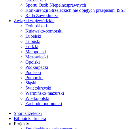
Sportu Osób Niepełnosprawnych
Konkurencji Strzeleckich nie objętych przepisami ISSF
Rada Zawodnicza
Związki wojewódzkie
Dolnośląski
Kujawsko-pomorski
Lubelski
Lubuski
Łódzki
Małopolski
Mazowiecki
Opolski
Podkarpacki
Podlaski
Pomorski
Śląski
Świętokrzyski
Warmińsko-mazurski
Wielkopolski
Zachodniopomorski
Sport strzelecki
Biblioteka trenera
Projekty
Strzeleckie zajęcia sportowe